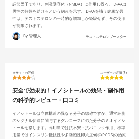
調節因子であり、刺激受容体（NMDA）に作用し得る。 D-AAは
男性の妊娠を助けるという約束を示す。 D-AAを補う健康な男
性は、テストステロンの一時的な増加しか経験せず、その使用
が制限されます。
By
管理人
テストステロンブースター
当サイトの評価
ユーザーの評価 (5)
安全で効果的！イノシトールの効果・副作用
の科学的レビュー・口コミ
イノシトールは立体構造の異なる分子の総称ですが、通常細胞
のシグナル伝達に関与するグルコースに似た分子のミオイノシ
トールを指します。高用量では抗不安・抗パニック作用、標準
用量ではインスリン抵抗性や多嚢胞性卵巣症候群(PCOS)の治療