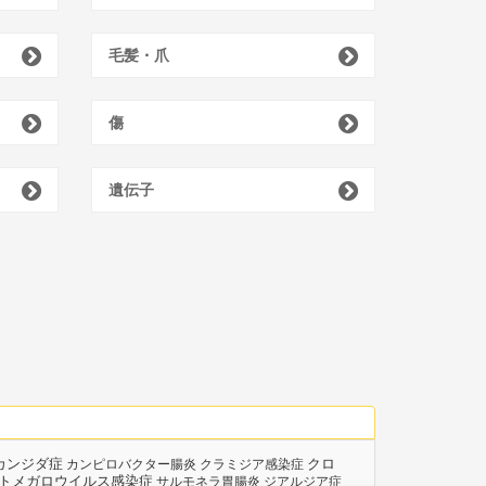
毛髪・爪
傷
遺伝子
カンジダ症
クロ
カンピロバクター腸炎
クラミジア感染症
トメガロウイルス感染症
サルモネラ胃腸炎
ジアルジア症