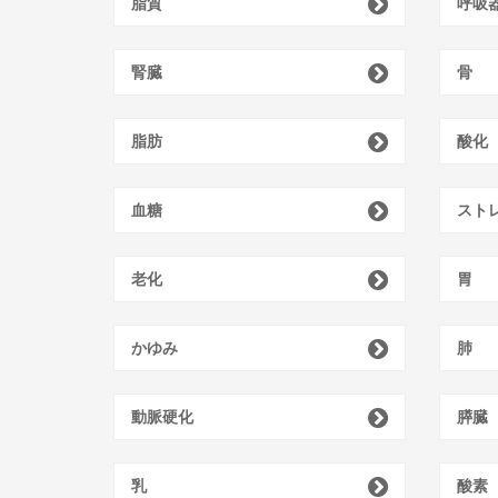
脂質
呼吸
腎臓
骨
脂肪
酸化
血糖
スト
老化
胃
かゆみ
肺
動脈硬化
膵臓
乳
酸素