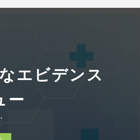
なエビデンス
ュー
す。
索