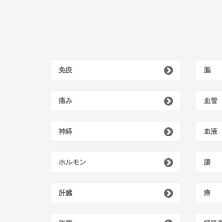
免疫
脳
痛み
血管
神経
血液
ホルモン
腸
肝臓
癌