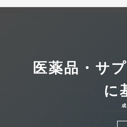
医薬品・サ
に
成