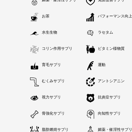
お茶
パフォーマンス向
水生生物
ラセタム
コリン作用サプリ
ビタミン様物質
育毛サプリ
運動
むくみサプリ
アントシアニン
視力サプリ
抗炎症サプリ
骨強化サプリ
向知性サプリ
脂肪燃焼サプリ
媚薬・催淫性サプ