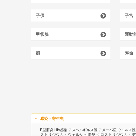
子供
子宮
甲状腺
運動
顔
寿命
感染・寄生虫
B型肝炎
HIV感染
アスペルギルス腫
アメーバ症
ウイルス性
ストリジウム・ウェルシュ腸炎
クロストリジウム・デ