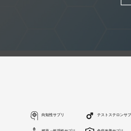
向知性サプリ
テストステロンサ
媚薬・催淫性サプリ
免疫改善サプリ