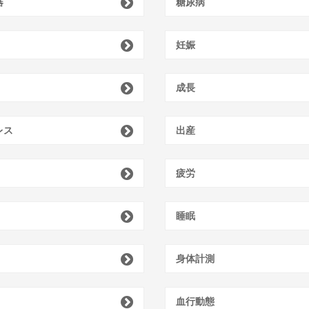
器
糖尿病
妊娠
成長
レス
出産
疲労
睡眠
身体計測
血行動態