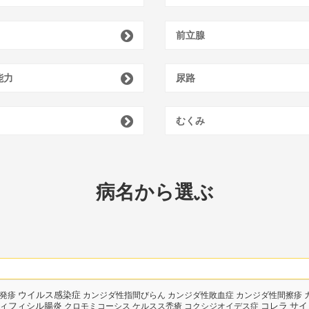
前立腺
能力
尿路
むくみ
病名から選ぶ
ウイルス感染症
発疹
カンジダ性指間びらん
カンジダ性敗血症
カンジダ性間擦疹
ィフィシル腸炎
コレラ
サイ
クロモミコーシス
ケルスス禿瘡
コクシジオイデス症